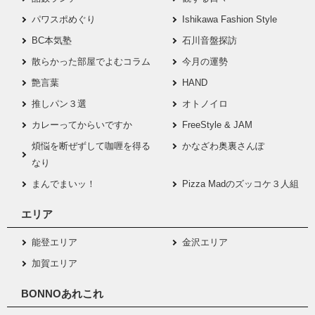
パワスポめぐり
Ishikawa Fashion Style
BC本気塾
石川音盤探訪
散らかった部屋でよむコラム
今月の運勢
艶言葉
HAND
推しパン３選
オトノイロ
カレーってからいですか
FreeStyle & JAM
煩悩を断ぜずして咖喱を得る
かなざわ奥裏さんぽ
なり
まんでまいッ！
Pizza Madのズッコケ３人組
エリア
能登エリア
金沢エリア
加賀エリア
BONNOあれこれ