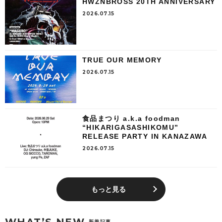
HWZNBROSS 20TH ANNIVERSARY
2026.07.15
TRUE OUR MEMORY
2026.07.15
食品まつり a.k.a foodman
“HIKARIGASASHIKOMU”
RELEASE PARTY IN KANAZAWA
2026.07.15
もっと見る
WHAT’S NEW
新着記事