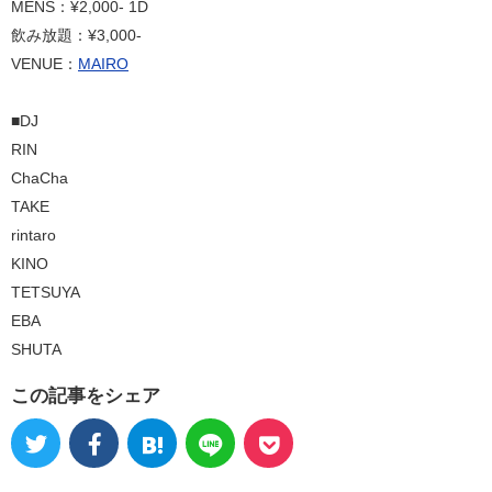
MENS：¥2,000- 1D
飲み放題：¥3,000-
VENUE：
MAIRO
■DJ
RIN
ChaCha
TAKE
rintaro
KINO
TETSUYA
EBA
SHUTA
この記事をシェア