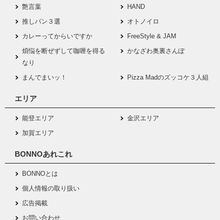
艶言葉
HAND
推しパン３選
オトノイロ
カレーってからいですか
FreeStyle & JAM
煩悩を断ぜずして咖喱を得る
かなざわ奥裏さんぽ
なり
まんでまいッ！
Pizza Madのズッコケ３人組
エリア
能登エリア
金沢エリア
加賀エリア
BONNOあれこれ
BONNOとは
個人情報の取り扱い
広告掲載
お問い合わせ