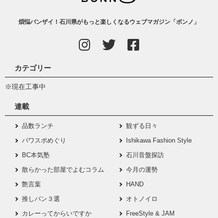
煩悩バンザイ！石川県がもっと楽しくなるウェブマガジン「ボンノ」
カテゴリー
※現在工事中
連載
品数ランチ
観ずる日々
パワスポめぐり
Ishikawa Fashion Style
BC本気塾
石川音盤探訪
散らかった部屋でよむコラム
今月の運勢
艶言葉
HAND
推しパン３選
オトノイロ
カレーってからいですか
FreeStyle & JAM