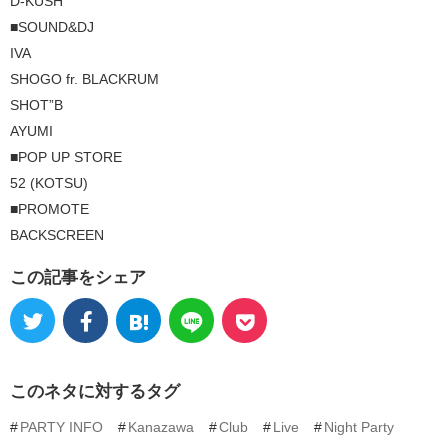
D-KUSH
■SOUND&DJ
IVA
SHOGO fr. BLACKRUM
SHOT”B
AYUMI
■POP UP STORE
52 (KOTSU)
■PROMOTE
BACKSCREEN
この記事をシェア
このネタに対するタグ
PARTY INFO
Kanazawa
Club
Live
Night Party