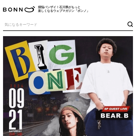
煩悩バンザイ！石川県がもっと
楽しくなるウェブマガジン「ボンノ」