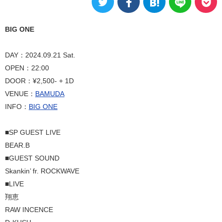
BIG ONE
DAY：2024.09.21 Sat.
OPEN：22:00
DOOR：¥2,500- + 1D
VENUE：
BAMUDA
INFO：
BIG ONE
■SP GUEST LIVE
BEAR.B
■GUEST SOUND
Skankin’ fr. ROCKWAVE
■LIVE
翔恵
RAW INCENCE