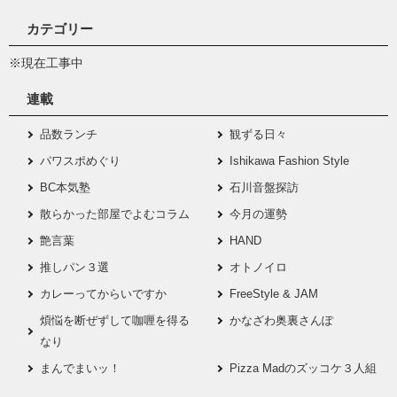
カテゴリー
※現在工事中
連載
品数ランチ
観ずる日々
パワスポめぐり
Ishikawa Fashion Style
BC本気塾
石川音盤探訪
散らかった部屋でよむコラム
今月の運勢
艶言葉
HAND
推しパン３選
オトノイロ
カレーってからいですか
FreeStyle & JAM
煩悩を断ぜずして咖喱を得る
かなざわ奥裏さんぽ
なり
まんでまいッ！
Pizza Madのズッコケ３人組