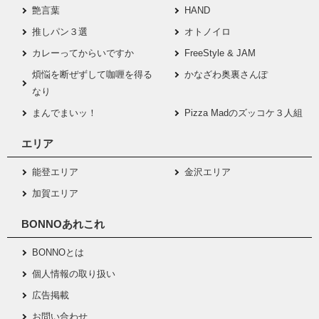
艶言葉
HAND
推しパン３選
オトノイロ
カレーってからいですか
FreeStyle & JAM
煩悩を断ぜずして咖喱を得る
かなざわ奥裏さんぽ
なり
まんでまいッ！
Pizza Madのズッコケ３人組
エリア
能登エリア
金沢エリア
加賀エリア
BONNOあれこれ
BONNOとは
個人情報の取り扱い
広告掲載
お問い合わせ