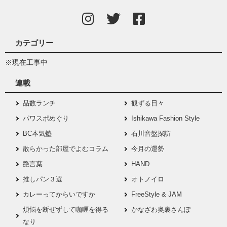
カテゴリー
※現在工事中
連載
品数ランチ
観ずる日々
パワスポめぐり
Ishikawa Fashion Style
BC本気塾
石川音盤探訪
散らかった部屋でよむコラム
今月の運勢
艶言葉
HAND
推しパン３選
オトノイロ
カレーってからいですか
FreeStyle & JAM
煩悩を断ぜずして咖喱を得る
かなざわ奥裏さんぽ
なり