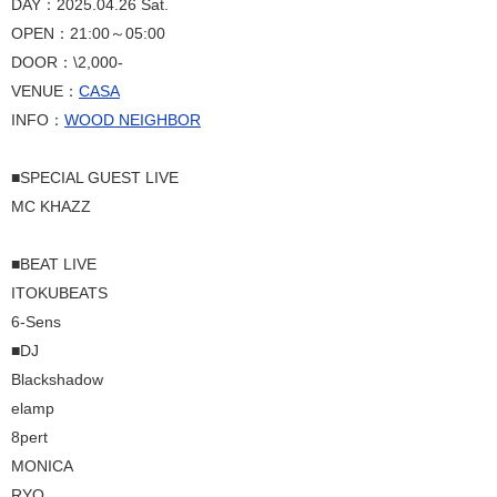
DAY：2025.04.26 Sat.
OPEN：21:00～05:00
DOOR：\2,000-
VENUE：
CASA
INFO：
WOOD NEIGHBOR
■SPECIAL GUEST LIVE
MC KHAZZ
■BEAT LIVE
ITOKUBEATS
6-Sens
■DJ
Blackshadow
elamp
8pert
MONICA
RYO