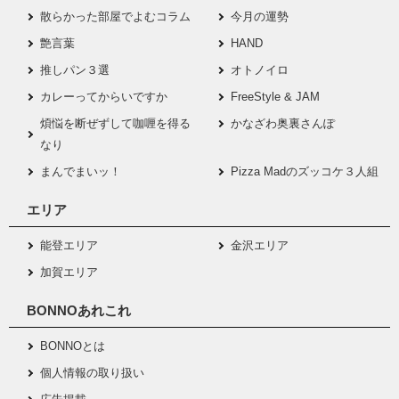
散らかった部屋でよむコラム
今月の運勢
艶言葉
HAND
推しパン３選
オトノイロ
カレーってからいですか
FreeStyle & JAM
煩悩を断ぜずして咖喱を得る
かなざわ奥裏さんぽ
なり
まんでまいッ！
Pizza Madのズッコケ３人組
エリア
能登エリア
金沢エリア
加賀エリア
BONNOあれこれ
BONNOとは
個人情報の取り扱い