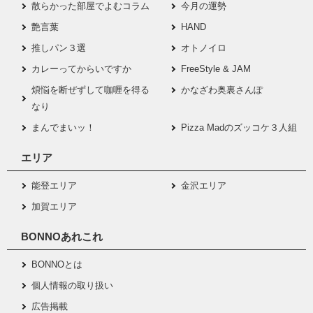
散らかった部屋でよむコラム
今月の運勢
艶言葉
HAND
推しパン３選
オトノイロ
カレーってからいですか
FreeStyle & JAM
煩悩を断ぜずして咖喱を得る
かなざわ奥裏さんぽ
なり
まんでまいッ！
Pizza Madのズッコケ３人組
エリア
能登エリア
金沢エリア
加賀エリア
BONNOあれこれ
BONNOとは
個人情報の取り扱い
広告掲載