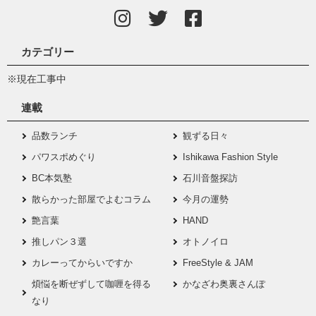
カテゴリー
※現在工事中
連載
品数ランチ
観ずる日々
パワスポめぐり
Ishikawa Fashion Style
BC本気塾
石川音盤探訪
散らかった部屋でよむコラム
今月の運勢
艶言葉
HAND
推しパン３選
オトノイロ
カレーってからいですか
FreeStyle & JAM
煩悩を断ぜずして咖喱を得る
かなざわ奥裏さんぽ
なり