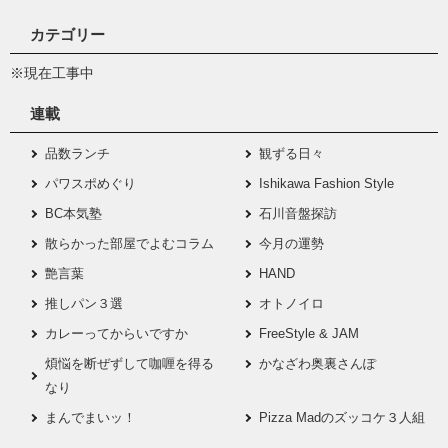
カテゴリー
※現在工事中
連載
品数ランチ
観ずる日々
パワスポめぐり
Ishikawa Fashion Style
BC本気塾
石川音盤探訪
散らかった部屋でよむコラム
今月の運勢
艶言葉
HAND
推しパン３選
オトノイロ
カレーってからいですか
FreeStyle & JAM
煩悩を断ぜずして咖喱を得る
かなざわ奥裏さんぽ
なり
まんでまいッ！
Pizza Madのズッコケ３人組