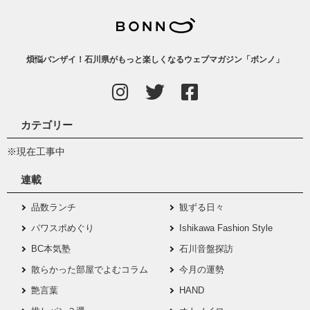
煩悩バンザイ！石川県がもっと楽しくなるウェブマガジン「ボンノ」
カテゴリー
※現在工事中
連載
品数ランチ
観ずる日々
パワスポめぐり
Ishikawa Fashion Style
BC本気塾
石川音盤探訪
散らかった部屋でよむコラム
今月の運勢
艶言葉
HAND