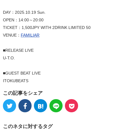
DAY：2025.10.19 Sun.
OPEN：14:00～20:00
TICKET：1,500JPY WITH 2DRINK LIMITED 50
VENUE：
FAMILIAR
■RELEASE LIVE
U-T.O.
■GUEST BEAT LIVE
ITOKUBEATS
この記事をシェア
このネタに対するタグ