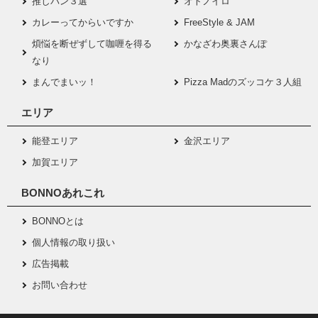
推しパン３選
オトノイロ
カレーってからいですか
FreeStyle & JAM
煩悩を断ぜずして咖喱を得る
かなざわ奥裏さんぽ
なり
まんでまいッ！
Pizza Madのズッコケ３人組
エリア
能登エリア
金沢エリア
加賀エリア
BONNOあれこれ
BONNOとは
個人情報の取り扱い
広告掲載
お問い合わせ