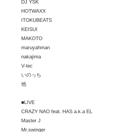
DJ YSK
HOTWAXX
ITOKUBEATS
KEISUI
MAKOTO
maruyahman
nakajima
V-tec
いのっち
他
■LIVE
CRAZY NAO feat. HAS a.k.a EL
Master J
Mr.swinger