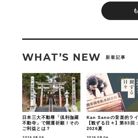
WHAT’S NEW
新着記事
日本三大不動尊「倶利伽羅
Kan Sanoの音楽的ラ
不動寺」で開運祈願！その
【観ずる日々】第83回
ご利益とは？
2026夏
2026.08.06
2026.08.04