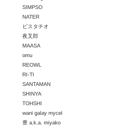
SIMPSO
NATER
ピスタチオ
夜叉郎
MAASA
omu
REOWL
RI-TI
SANTAMAN
SHINYA
TOHSHI
wani galay mycel
豊 a.k.a. miyako