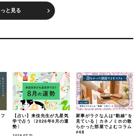
もっと見る
イフ
【占い】来佳先生が九星気
家事がラクな人は“動線”を
：
学で占う〈2026年8月の運
見ている｜カネノミホの散
勢〉
らかった部屋でよむコラム
#48
2026.07.31