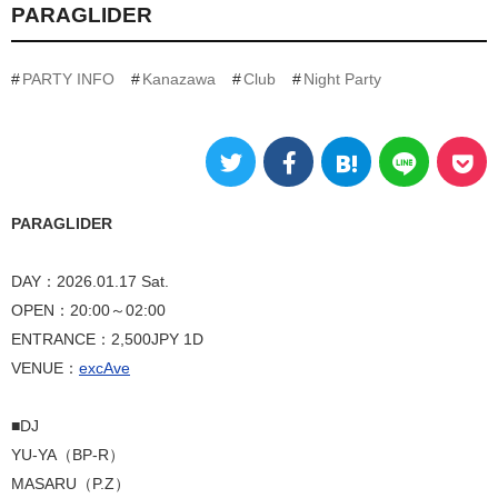
PARAGLIDER
PARTY INFO
Kanazawa
Club
Night Party
PARAGLIDER
DAY：2026.01.17 Sat.
OPEN：20:00～02:00
ENTRANCE：2,500JPY 1D
VENUE：
excAve
■DJ
YU-YA（BP-R）
MASARU（P.Z）