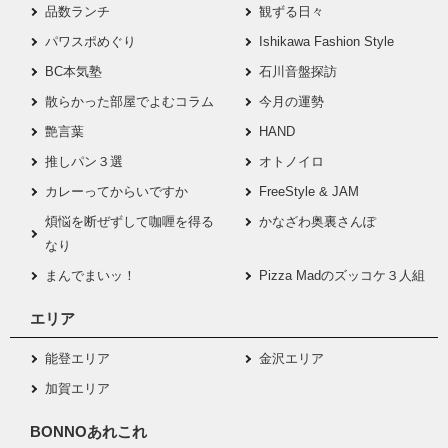
品数ランチ
観ずる日々
パワスポめぐり
Ishikawa Fashion Style
BC本気塾
石川音盤探訪
散らかった部屋でよむコラム
今月の運勢
艶言葉
HAND
推しパン３選
オトノイロ
カレーってからいですか
FreeStyle & JAM
煩悩を断ぜずして咖喱を得る
かなざわ奥裏さんぽ
なり
まんでまいッ！
Pizza Madのズッコケ３人組
エリア
能登エリア
金沢エリア
加賀エリア
BONNOあれこれ