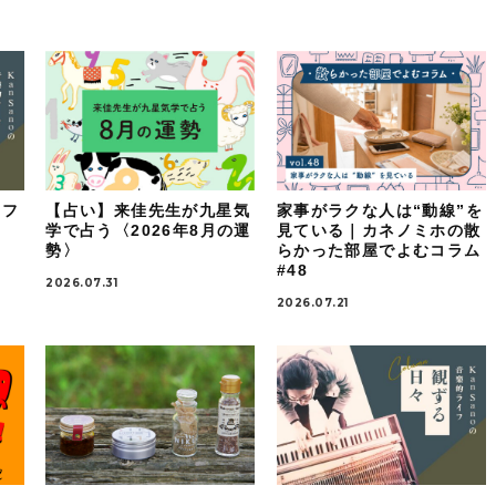
イフ
【占い】来佳先生が九星気
家事がラクな人は“動線”を
：
学で占う〈2026年8月の運
見ている｜カネノミホの散
勢〉
らかった部屋でよむコラム
#48
2026.07.31
2026.07.21