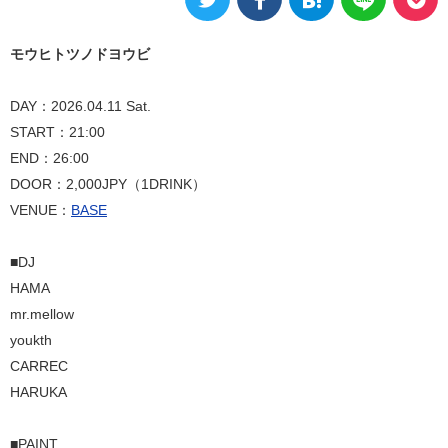
モウヒトツノドヨウビ
DAY：2026.04.11 Sat.
START：21:00
END：26:00
DOOR：2,000JPY（1DRINK）
VENUE：
BASE
■DJ
HAMA
mr.mellow
youkth
CARREC
HARUKA
■PAINT