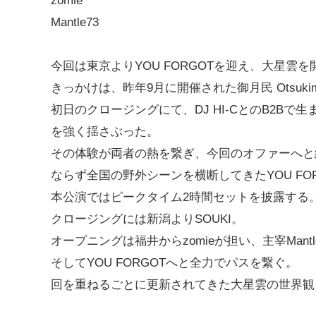
zomie
Mantle73
今回は東京よりYOU FORGOTを迎え、大星雲
きっかけは、昨年9月に開催された御月民 Otsukimi Op
初日のクロージングにて、DJ HI-CとのB2Bで生
を強く揺さぶった。
その体験が両者の熱を繋ぎ、今回のオファーへと
ならず全国の野外シーンを横断してきたYOU FOR
本公演ではピークタイム2時間セットを披露する
クロージングには新潟よりSOUKI。
オープニングは福井からzomieが担い、主宰Man
そしてYOU FORGOTへと全力でパスを繋ぐ。
回を重ねるごとに更新されてきた大星雲の世界観を