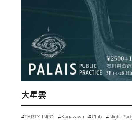
大星雲
PARTY INFO
Kanazawa
Club
Night Part