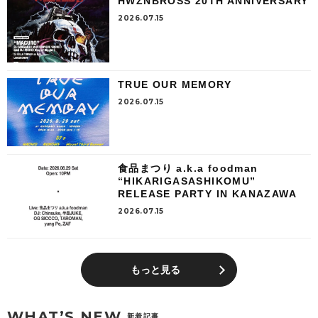
HWZNBROSS 20TH ANNIVERSARY
2026.07.15
TRUE OUR MEMORY
2026.07.15
食品まつり a.k.a foodman
“HIKARIGASASHIKOMU”
RELEASE PARTY IN KANAZAWA
2026.07.15
もっと見る
WHAT’S NEW
新着記事