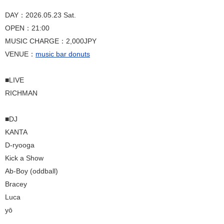
DAY：2026.05.23 Sat.
OPEN：21:00
MUSIC CHARGE：2,000JPY
VENUE：
music bar donuts
■LIVE
RICHMAN
■DJ
KANTA
D-ryooga
Kick a Show
Ab-Boy (oddball)
Bracey
Luca
yō