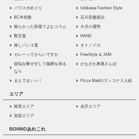
パワスポめぐり
Ishikawa Fashion Style
BC本気塾
石川音盤探訪
散らかった部屋でよむコラム
今月の運勢
艶言葉
HAND
推しパン３選
オトノイロ
カレーってからいですか
FreeStyle & JAM
煩悩を断ぜずして咖喱を得る
かなざわ奥裏さんぽ
なり
まんでまいッ！
Pizza Madのズッコケ３人組
エリア
能登エリア
金沢エリア
加賀エリア
BONNOあれこれ