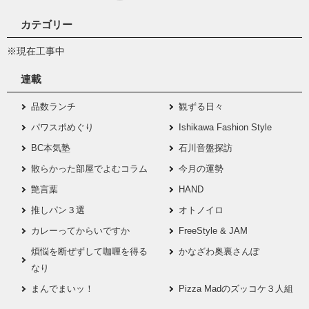
カテゴリー
※現在工事中
連載
品数ランチ
観ずる日々
パワスポめぐり
Ishikawa Fashion Style
BC本気塾
石川音盤探訪
散らかった部屋でよむコラム
今月の運勢
艶言葉
HAND
推しパン３選
オトノイロ
カレーってからいですか
FreeStyle & JAM
煩悩を断ぜずして咖喱を得る
かなざわ奥裏さんぽ
なり
まんでまいッ！
Pizza Madのズッコケ３人組