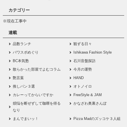
カテゴリー
※現在工事中
連載
品数ランチ
観ずる日々
パワスポめぐり
Ishikawa Fashion Style
BC本気塾
石川音盤探訪
散らかった部屋でよむコラム
今月の運勢
艶言葉
HAND
推しパン３選
オトノイロ
カレーってからいですか
FreeStyle & JAM
煩悩を断ぜずして咖喱を得る
かなざわ奥裏さんぽ
なり
まんでまいッ！
Pizza Madのズッコケ３人組