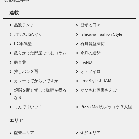
連載
品数ランチ
観ずる日々
パワスポめぐり
Ishikawa Fashion Style
BC本気塾
石川音盤探訪
散らかった部屋でよむコラム
今月の運勢
艶言葉
HAND
推しパン３選
オトノイロ
カレーってからいですか
FreeStyle & JAM
煩悩を断ぜずして咖喱を得る
かなざわ奥裏さんぽ
なり
まんでまいッ！
Pizza Madのズッコケ３人組
エリア
能登エリア
金沢エリア