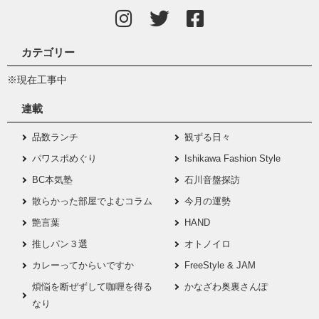
カテゴリー
※現在工事中
連載
品数ランチ
観ずる日々
パワスポめぐり
Ishikawa Fashion Style
BC本気塾
石川音盤探訪
散らかった部屋でよむコラム
今月の運勢
艶言葉
HAND
推しパン３選
オトノイロ
カレーってからいですか
FreeStyle & JAM
煩悩を断ぜずして咖喱を得る
かなざわ奥裏さんぽ
なり