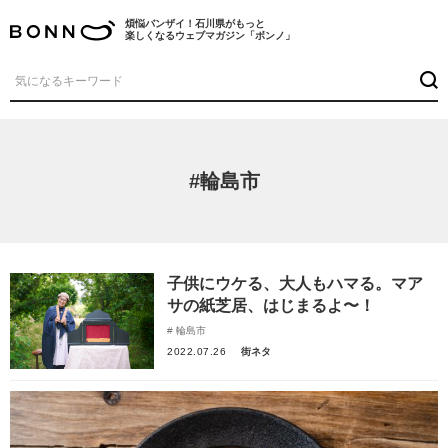
煩悩バンザイ！石川県がもっと
楽しくなるウェブマガジン「ボンノ」
#輪島市
子供にウケる、大人もハマる。マア
サの紙芝居、はじまるよ〜！
輪島市
2022.07.26
街ネタ