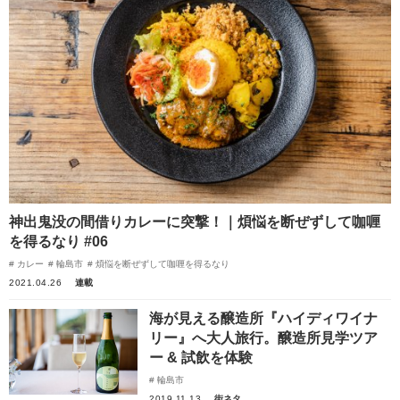
神出鬼没の間借りカレーに突撃！｜煩悩を断ぜずして咖喱
を得るなり #06
カレー
輪島市
煩悩を断ぜずして咖喱を得るなり
2021.04.26
連載
海が見える醸造所『ハイディワイナ
リー』へ大人旅行。醸造所見学ツア
ー & 試飲を体験
輪島市
2019.11.13
街ネタ