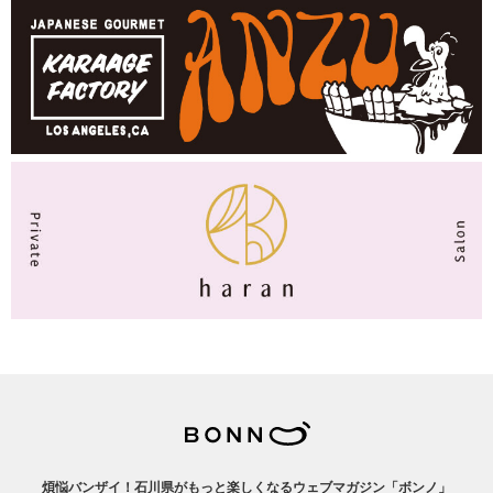
煩悩バンザイ！石川県がもっと楽しくなるウェブマガジン「ボンノ」