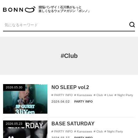
煩悩バンザイ！石川県がもっと
楽しくなるウェブマガジン「ボンノ」
#Club
NO SLEEP vol.2
2026.05.30
PARTY INFO
Kanazawa
Club
Live
Night Party
2026.04.02
PARTY INFO
BASE SATURDAY
2026.05.23
PARTY INFO
Kanazawa
Club
Night Party
2026.03.27
PARTY INFO