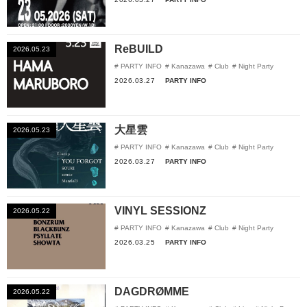
ReBUILD
2026.05.23
PARTY INFO
Kanazawa
Club
Night Party
2026.03.27
PARTY INFO
大星雲
2026.05.23
PARTY INFO
Kanazawa
Club
Night Party
2026.03.27
PARTY INFO
VINYL SESSIONZ
2026.05.22
PARTY INFO
Kanazawa
Club
Night Party
2026.03.25
PARTY INFO
DAGDRØMME
2026.05.22