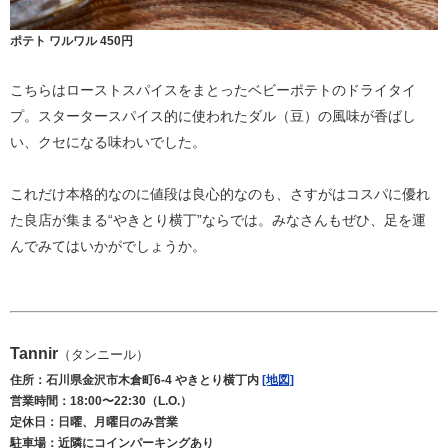
ポテト ワルワル 450円
こちらはローストスパイスをまとったベビーポテトのドライタイ
プ。スタータースパイス的に使われたダル（豆）の風味が香ばし
い、クセになる味わいでした。
これだけ本格的なのに値段は良心的なのも、さすがはコスパに優れ
た良店が集まる“やきとり横丁”ならでは。みなさんもぜひ、足を運
んでみてはいかがでしょうか。
Tannir
（タンニール）
住所：石川県金沢市木倉町6-4 やきとり横丁内
[地図]
営業時間：18:00〜22:30（L.O.）
定休日：日曜、月曜日のみ営業
駐車場：近隣にコインパーキングあり