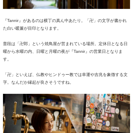
『Tannir』があるのは横丁の真ん中あたり。「卍」の文字が書かれ
た白い暖簾が目印となります。
普段は「卍郎」という焼鳥屋が営まれている場所。定休日となる日
曜から水曜の内、日曜と月曜の夜が『Tannir』の営業日となりま
す。
「卍」といえば、仏教やヒンドゥー教では幸運や吉兆を象徴する文
字。なんだか縁起が良さそうですね。