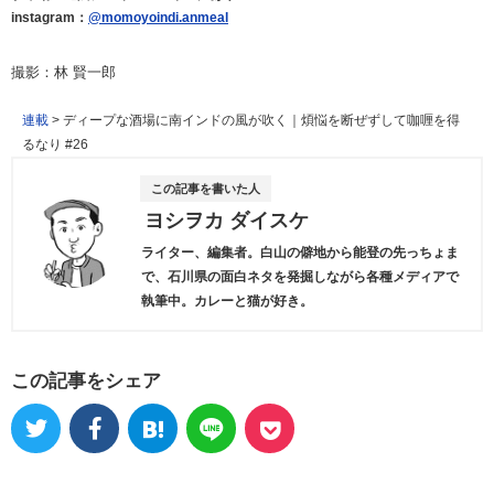
instagram：
@momoyoindi.anmeal
撮影：林 賢一郎
連載
>
ディープな酒場に南インドの風が吹く｜煩悩を断ぜずして咖喱を得
るなり #26
この記事を書いた人
ヨシヲカ ダイスケ
ライター、編集者。白山の僻地から能登の先っちょま
で、石川県の面白ネタを発掘しながら各種メディアで
執筆中。カレーと猫が好き。
この記事をシェア