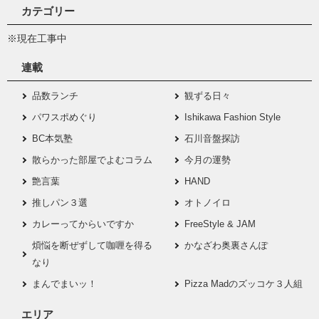
カテゴリー
※現在工事中
連載
品数ランチ
観ずる日々
パワスポめぐり
Ishikawa Fashion Style
BC本気塾
石川音盤探訪
散らかった部屋でよむコラム
今月の運勢
艶言葉
HAND
推しパン３選
オトノイロ
カレーってからいですか
FreeStyle & JAM
煩悩を断ぜずして咖喱を得る
かなざわ奥裏さんぽ
なり
まんでまいッ！
Pizza Madのズッコケ３人組
エリア