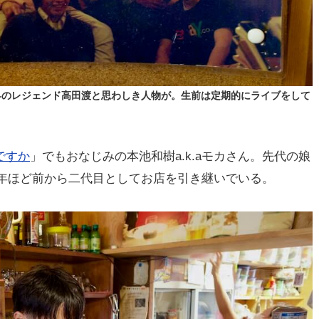
界のレジェンド高田渡と思わしき人物が。生前は定期的にライブをして
ですか
」でもおなじみの本池和樹a.k.aモカさん。先代の娘
0年ほど前から二代目としてお店を引き継いでいる。