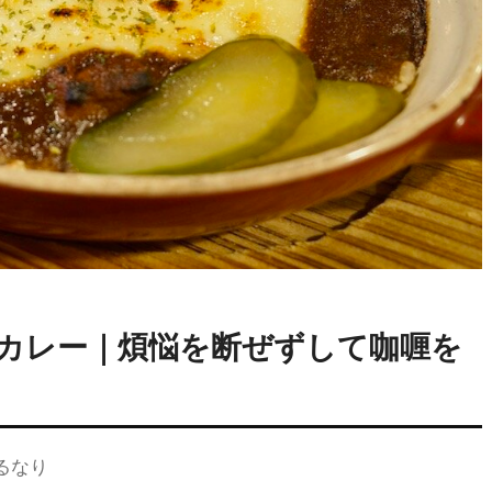
カレー｜煩悩を断ぜずして咖喱を
るなり