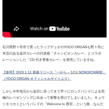
石川県野々市市で育ったラップデュオのYOCO ORGANも野々市に
本店のある金沢カレーの代表格「チャンピオンカレー」とコラボ
レーションした「CD 付き青春カレー」を発売していますね。
【参照】2020.1.11 新曲リリース「一から – 1の1 NONOICHI校歌」
（YOCO ORGAN オフィシャルサイトより）
しかし今年地元から金沢に戻ってきて早々にロックバンドによる究
極のレペゼンソングに出会って衝撃を受けてしまいました。キュウ
ソネコカミというバンドの「Welcome to 西宮」という曲…なんだ