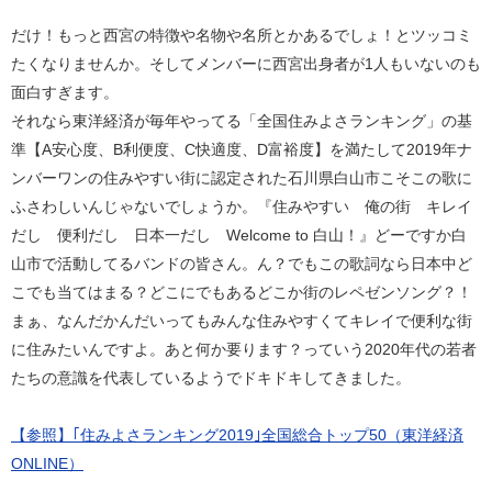
だけ！もっと西宮の特徴や名物や名所とかあるでしょ！とツッコミ
たくなりませんか。そしてメンバーに西宮出身者が1人もいないのも
面白すぎます。
それなら東洋経済が毎年やってる「全国住みよさランキング」の基
準【A安心度、B利便度、C快適度、D富裕度】を満たして2019年ナ
ンバーワンの住みやすい街に認定された石川県白山市こそこの歌に
ふさわしいんじゃないでしょうか。『住みやすい 俺の街 キレイ
だし 便利だし 日本一だし Welcome to 白山！』どーですか白
山市で活動してるバンドの皆さん。ん？でもこの歌詞なら日本中ど
こでも当てはまる？どこにでもあるどこか街のレペゼンソング？！
まぁ、なんだかんだいってもみんな住みやすくてキレイで便利な街
に住みたいんですよ。あと何か要ります？っていう2020年代の若者
たちの意識を代表しているようでドキドキしてきました。
【参照】｢住みよさランキング2019｣全国総合トップ50（東洋経済
ONLINE）