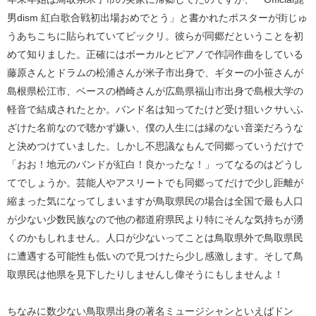
男dism 紅白歌合戦初出場おめでとう」と書かれたポスターが街じゅ
うあちこちに貼られていてビックリ。彼らが同郷だということを初
めて知りました。正確にはボーカルとピアノで作詞作曲をしている
藤原さんとドラムの松浦さんが米子市出身で、ギターの小笹さんが
島根県松江市、ベースの楢崎さんが広島県福山市出身で島根大学の
軽音で結成されたとか。バンド名は知ってたけど受け狙いクサいふ
ざけた名前なので聴かず嫌い、僕の人生には縁のない音楽だろうな
と決めつけていました。しかし不思議なもんで同郷っていうだけで
「おお！地元のバンドが紅白！良かったな！」ってなるのはどうし
てでしょうか。芸能人やアスリートでも同郷ってだけで少し距離が
縮まった気になってしまいますが鳥取県民の場合は全国で最も人口
が少ない少数民族なので他の都道府県民より特にそんな気持ちが湧
くのかもしれません。人口が少ないってことは鳥取県外で鳥取県民
に遭遇する可能性も低いので見つけたら少し感激します。そして鳥
取県民は他県を見下したりしませんし偉そうにもしませんよ！
ちなみに数少ない鳥取県出身の著名ミュージシャンといえばドン