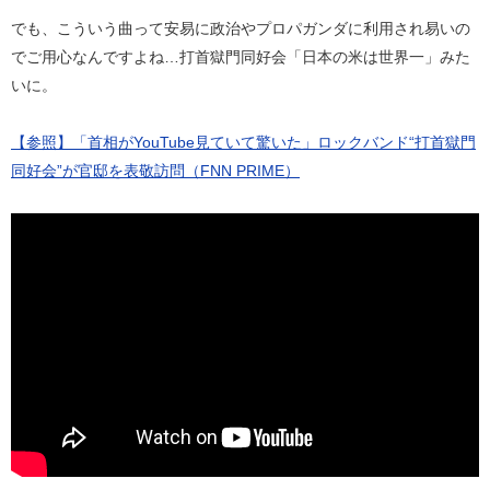
でも、こういう曲って安易に政治やプロパガンダに利用され易いの
でご用心なんですよね…打首獄門同好会「日本の米は世界一」みた
いに。
【参照】「首相がYouTube見ていて驚いた」ロックバンド“打首獄門
同好会”が官邸を表敬訪問（FNN PRIME）