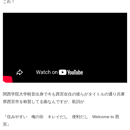
これ！
関西学院大学軽音出身で今も西宮在住の彼らがタイトルの通り兵庫
県西宮市を称賛してる曲なんですが、歌詞が
『住みやすい 俺の街 キレイだし 便利だし Welcome to 西
宮』