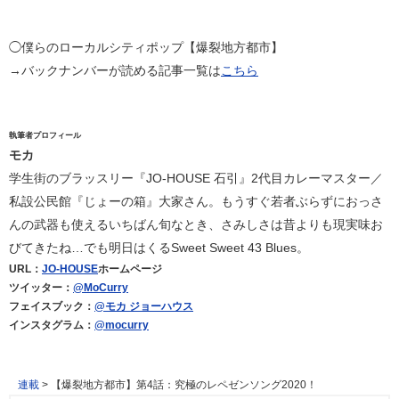
◯僕らのローカルシティポップ【爆裂地方都市】
→バックナンバーが読める記事一覧は
こちら
執筆者プロフィール
モカ
学生街のブラッスリー『JO-HOUSE 石引』2代目カレーマスター／
私設公民館『じょーの箱』大家さん。もうすぐ若者ぶらずにおっさ
んの武器も使えるいちばん旬なとき、さみしさは昔よりも現実味お
びてきたね…でも明日はくるSweet Sweet 43 Blues。
URL：
JO-HOUSE
ホームページ
ツイッター：
@MoCurry
フェイスブック：
@モカ ジョーハウス
インスタグラム：
@mocurry
連載
>
【爆裂地方都市】第4話：究極のレペゼンソング2020！