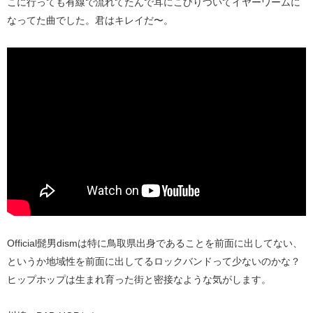
こに行っても有線で流れてたんで耳にこびりついてイヤーワームに
なってた曲でした。君はキレイだ〜。
Official髭男dismは特に鳥取県出身であることを前面に出してない、
というか地域性を前面に出してるロックバンドって少ないのかな？
ヒップホップは生まれ育った街と密接なような気がします。