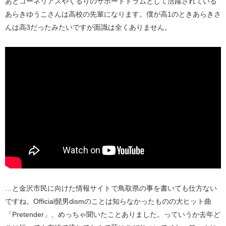
あとコーネリアスやくるりのサポートドラムとして活躍されている
あらきゆうこさんは高校の先輩になります。僕が高1のときあらきさ
んは高3だったみたいですが面識は全くありません。
…と金沢市民に向けた情報サイトで鳥取県の事を書いても仕方ない
ですね。Official髭男dismのことは知らなかったものの大ヒット曲
「Pretender」、めっちゃ聞いたことありました。っていうか去年ど