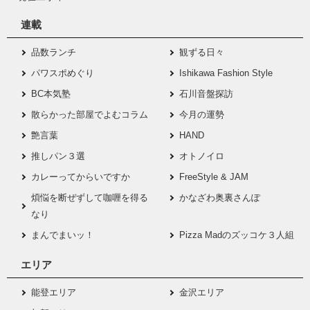
連載
品数ランチ
観ずる日々
パワスポめぐり
Ishikawa Fashion Style
BC本気塾
石川音盤探訪
散らかった部屋でよむコラム
今月の運勢
艶言葉
HAND
推しパン３選
オトノイロ
カレーってからいですか
FreeStyle & JAM
煩悩を断ぜずして咖喱を得る
かなざわ奥裏さんぽ
なり
まんでまいッ！
Pizza Madのズッコケ３人組
エリア
能登エリア
金沢エリア