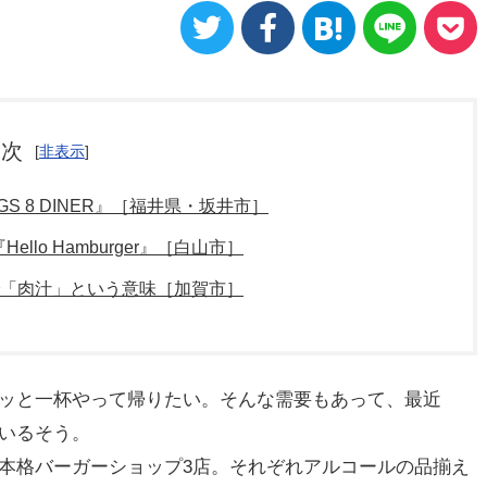
目次
[
非表示
]
 8 DINER』［福井県・坂井市］
lo Hamburger』［白山市］
語で「肉汁」という意味［加賀市］
ッと一杯やって帰りたい。そんな需要もあって、最近
いるそう。
本格バーガーショップ3店。それぞれアルコールの品揃え