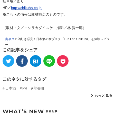
駐車場／あり
HP／
http://chikuha.co.jp
※こちらの情報は取材時点のものです。
（取材・文／ヨシヲカダイスケ、撮影／林 賢一郎）
街ネタ
>
酒好き必見！日本酒のサブスク「Fun Fan Chikuha」を体験レビュ
ー
この記事をシェア
このネタに対するタグ
日本酒
PR
能登町
もっと見る
WHAT’S NEW
新着記事