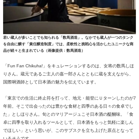
若い蔵人が多いことでも知られる「数馬酒造」。なかでも蔵人が一つのタンク
を自由に醸す「責任醸造制度」では、柔軟性と挑戦心を活かしたユニークな商
品が続々と生まれている（画像提供：数馬酒造）
「Fun Fan Chikuha!」をキュレーションするのは、女将の数馬しほ
りさん。蔵元であるご主人の嘉一郎さんとともに蔵を支えながら、
国際唎酒師として日本酒の魅力を伝えています。
「東京での生活に終止符を打って、地元・能登にＵターンしたのが7
年前。そこで出会ったのは豊かな食材と四季のある日々の食卓でし
た」としほりさん。旬とのマリアージュこそ日本酒の醍醐味。「食
卓に四季を取り入れるツールとして、日本酒をもっと気軽に楽しん
でほしい」という思いが、このサブスクを立ち上げた原点となって
いるそうです。