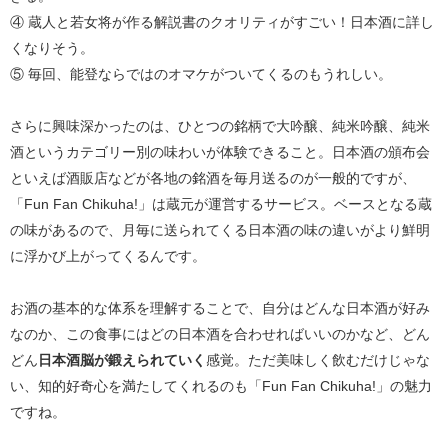
④ 蔵人と若女将が作る解説書のクオリティがすごい！日本酒に詳し
くなりそう。
⑤ 毎回、能登ならではのオマケがついてくるのもうれしい。
さらに興味深かったのは、ひとつの銘柄で大吟醸、純米吟醸、純米
酒というカテゴリー別の味わいが体験できること。日本酒の頒布会
といえば酒販店などが各地の銘酒を毎月送るのが一般的ですが、
「Fun Fan Chikuha!」は蔵元が運営するサービス。ベースとなる蔵
の味があるので、月毎に送られてくる日本酒の味の違いがより鮮明
に浮かび上がってくるんです。
お酒の基本的な体系を理解することで、自分はどんな日本酒が好み
なのか、この食事にはどの日本酒を合わせればいいのかなど、どん
どん
日本酒脳が鍛えられていく
感覚。ただ美味しく飲むだけじゃな
い、知的好奇心を満たしてくれるのも「Fun Fan Chikuha!」の魅力
ですね。