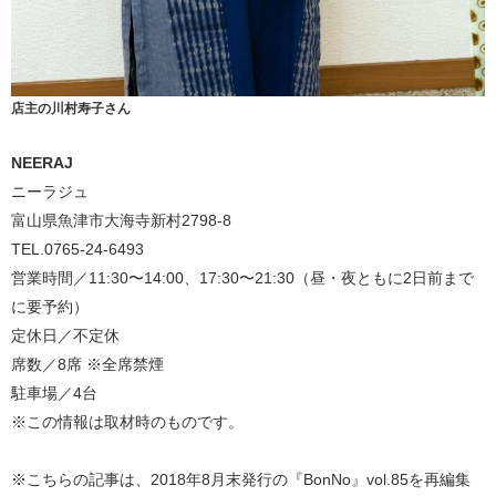
店主の川村寿子さん
NEERAJ
ニーラジュ
富山県魚津市大海寺新村2798-8
TEL.0765-24-6493
営業時間／11:30〜14:00、17:30〜21:30（昼・夜ともに2日前まで
に要予約）
定休日／不定休
席数／8席 ※全席禁煙
駐車場／4台
※この情報は取材時のものです。
※こちらの記事は、2018年8月末発行の『BonNo』vol.85を再編集