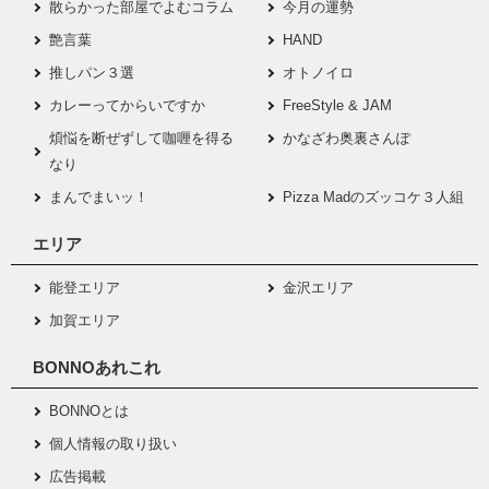
散らかった部屋でよむコラム
今月の運勢
艶言葉
HAND
推しパン３選
オトノイロ
カレーってからいですか
FreeStyle & JAM
煩悩を断ぜずして咖喱を得る
かなざわ奥裏さんぽ
なり
まんでまいッ！
Pizza Madのズッコケ３人組
エリア
能登エリア
金沢エリア
加賀エリア
BONNOあれこれ
BONNOとは
個人情報の取り扱い
広告掲載