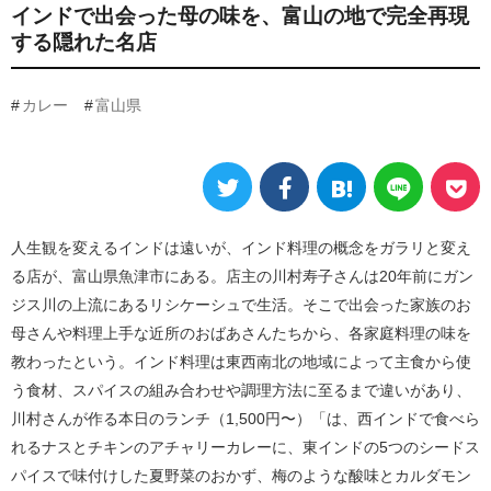
インドで出会った母の味を、富山の地で完全再現
する隠れた名店
カレー
富山県
人生観を変えるインドは遠いが、インド料理の概念をガラリと変え
る店が、富山県魚津市にある。店主の川村寿子さんは20年前にガン
ジス川の上流にあるリシケーシュで生活。そこで出会った家族のお
母さんや料理上手な近所のおばあさんたちから、各家庭料理の味を
教わったという。インド料理は東西南北の地域によって主食から使
う食材、スパイスの組み合わせや調理方法に至るまで違いがあり、
川村さんが作る本日のランチ（1,500円〜）「は、西インドで食べら
れるナスとチキンのアチャリーカレーに、東インドの5つのシードス
パイスで味付けした夏野菜のおかず、梅のような酸味とカルダモン