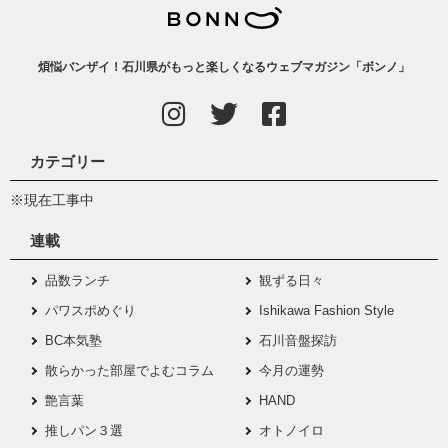
煩悩バンザイ！石川県がもっと楽しくなるウェブマガジン「ボンノ」
カテゴリー
※現在工事中
連載
品数ランチ
観ずる日々
パワスポめぐり
Ishikawa Fashion Style
BC本気塾
石川音盤探訪
散らかった部屋でよむコラム
今月の運勢
艶言葉
HAND
推しパン３選
オトノイロ