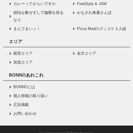
カレーってからいですか
FreeStyle & JAM
煩悩を断ぜずして咖喱を得る
かなざわ奥裏さんぽ
なり
まんでまいッ！
Pizza Madのズッコケ３人組
エリア
能登エリア
金沢エリア
加賀エリア
BONNOあれこれ
BONNOとは
個人情報の取り扱い
広告掲載
お問い合わせ
Copyright © bonno All Rights Reserved.