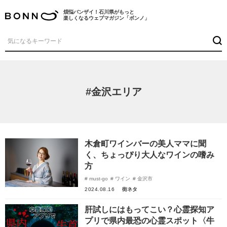
煩悩バンザイ！石川県がもっと
楽しくなるウェブマガジン「ボンノ」
#金沢エリア
木倉町ワインバーの美人ママに聞
く、ちょっぴり大人なワインの嗜み
方
must-go
ワイン
金沢市
2024.08.16
街ネタ
肝試しにはもってこい？心霊探知ア
プリで県内最恐の心霊スポット〈牛