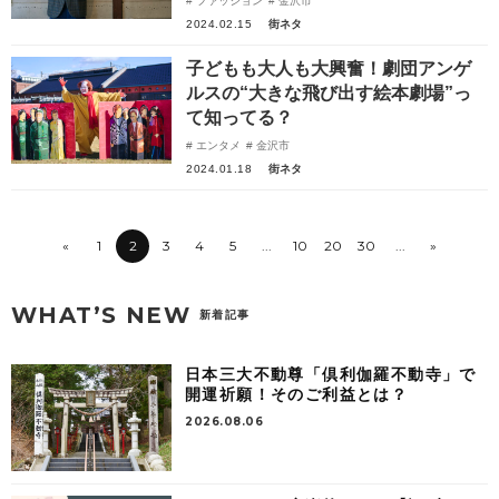
ファッション
金沢市
2024.02.15
街ネタ
子どもも大人も大興奮！劇団アンゲ
ルスの“大きな飛び出す絵本劇場”っ
て知ってる？
エンタメ
金沢市
2024.01.18
街ネタ
«
1
2
3
4
5
...
10
20
30
...
»
WHAT’S NEW
新着記事
日本三大不動尊「倶利伽羅不動寺」で
開運祈願！そのご利益とは？
2026.08.06