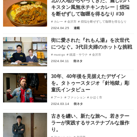
北の大地からやってきた、麗しのパ
キスタン風無水チキンカレー｜煩悩
を断ぜずして咖喱を得るなり #30
カレー
金沢市
煩悩を断ぜずして咖喱を得るなり
2024.04.25
連載
街に愛された『れもん湯』を次世代
につなぐ。3代目夫婦のホットな挑戦
must-go
銭湯・サウナ
金沢市
2024.04.11
街ネタ
30年、40年後を見据えたデザイン
を。タトゥースタジオ「針地獄」彫
童氏インタビュー
アート
ファッション
かほく市
2024.03.14
街ネタ
古きを纏い、新たな旅へ。若きテー
ラーが実践するサステナブルな服作
り。