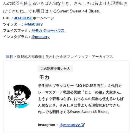
んの武器も使えるいちばん旬なとき、さみしさは昔よりも現実味お
びてきたね…でも明日はくるSweet Sweet 44 Blues。
URL：
JO-HOUSE
ホームページ
ツイッター：
@MoCurry
フェイスブック：
@モカ ジョーハウス
インスタグラム：
@mocurry
連載
>
爆裂地方都市⑨｜失われた金沢プレイマップ・アーカイブス
この記事を書いた人
モカ
学生街のブラッスリー『JO-HOUSE 石引』２代目カ
レーマスター／私設公民館『じょーの箱』大家さん。
もうすぐ若者ぶらずにおっさんの武器も使えるいちば
ん旬なとき、さみしさは昔よりも現実味おびてきた
ね…でも明日はくるSweet Sweet 46 Blues。
Instagram：
@mocurryy