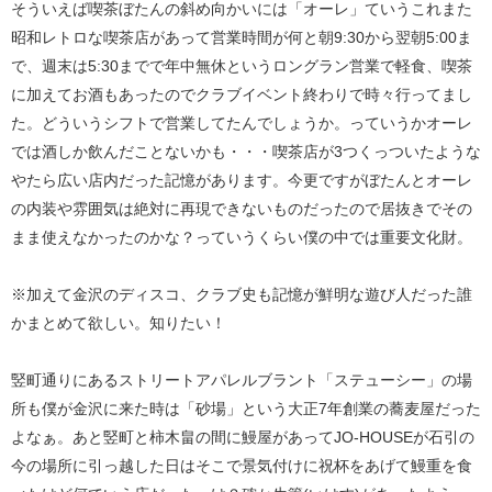
そういえば喫茶ぼたんの斜め向かいには「オーレ」ていうこれまた
昭和レトロな喫茶店があって営業時間が何と朝9:30から翌朝5:00ま
で、週末は5:30までで年中無休というロングラン営業で軽食、喫茶
に加えてお酒もあったのでクラブイベント終わりで時々行ってまし
た。どういうシフトで営業してたんでしょうか。っていうかオーレ
では酒しか飲んだことないかも・・・喫茶店が3つくっついたような
やたら広い店内だった記憶があります。今更ですがぼたんとオーレ
の内装や雰囲気は絶対に再現できないものだったので居抜きでその
まま使えなかったのかな？っていうくらい僕の中では重要文化財。
※加えて金沢のディスコ、クラブ史も記憶が鮮明な遊び人だった誰
かまとめて欲しい。知りたい！
竪町通りにあるストリートアパレルブラント「ステューシー」の場
所も僕が金沢に来た時は「砂場」という大正7年創業の蕎麦屋だった
よなぁ。あと竪町と柿木畠の間に鰻屋があってJO-HOUSEが石引の
今の場所に引っ越した日はそこで景気付けに祝杯をあげて鰻重を食