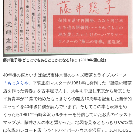
藤井聡子著/どこにでもあるどこかになる前に（2019年/里山社）
40年後の僕といえば金沢市柿木畠のジャズ喫茶＆ライブスペース
「もっきりや」
平賀正樹マスターが1981年に発刊した『話題の喫茶
店を作った青春』を古本屋で入手。大学を中退し東京から帰京した
平賀青年が21歳で始めたもっきりやの開店10周年を記念した自伝的
エッセイを40年後に僕が読んでいます。そしてこの本も表紙をめ
くったら1981年当時金沢カルチャーを発信していたお店のイラスト
マップが。藤井さんの本と繋がった。地図を見るともっきりやの2階
は伝説のレコード店「パイドパイパーハウス金沢店」。JO-HOUSE