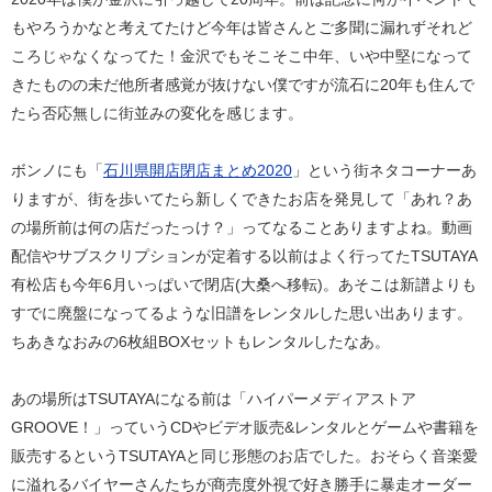
もやろうかなと考えてたけど今年は皆さんとご多聞に漏れずそれど
ころじゃなくなってた！金沢でもそこそこ中年、いや中堅になって
きたものの未だ他所者感覚が抜けない僕ですが流石に20年も住んで
たら否応無しに街並みの変化を感じます。
ボンノにも「
石川県開店閉店まとめ2020
」という街ネタコーナーあ
りますが、街を歩いてたら新しくできたお店を発見して「あれ？あ
の場所前は何の店だったっけ？」ってなることありますよね。動画
配信やサブスクリプションが定着する以前はよく行ってたTSUTAYA
有松店も今年6月いっぱいで閉店(大桑へ移転)。あそこは新譜よりも
すでに廃盤になってるような旧譜をレンタルした思い出あります。
ちあきなおみの6枚組BOXセットもレンタルしたなあ。
あの場所はTSUTAYAになる前は「ハイパーメディアストア
GROOVE！」っていうCDやビデオ販売&レンタルとゲームや書籍を
販売するというTSUTAYAと同じ形態のお店でした。おそらく音楽愛
に溢れるバイヤーさんたちが商売度外視で好き勝手に暴走オーダー