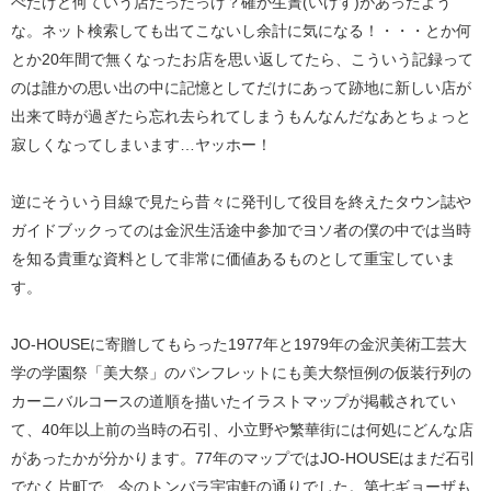
べたけど何ていう店だったっけ？確か生簀(いけす)があったよう
な。ネット検索しても出てこないし余計に気になる！・・・とか何
とか20年間で無くなったお店を思い返してたら、こういう記録って
のは誰かの思い出の中に記憶としてだけにあって跡地に新しい店が
出来て時が過ぎたら忘れ去られてしまうもんなんだなあとちょっと
寂しくなってしまいます…ヤッホー！
逆にそういう目線で見たら昔々に発刊して役目を終えたタウン誌や
ガイドブックってのは金沢生活途中参加でヨソ者の僕の中では当時
を知る貴重な資料として非常に価値あるものとして重宝していま
す。
JO-HOUSEに寄贈してもらった1977年と1979年の金沢美術工芸大
学の学園祭「美大祭」のパンフレットにも美大祭恒例の仮装行列の
カーニバルコースの道順を描いたイラストマップが掲載されてい
て、40年以上前の当時の石引、小立野や繁華街には何処にどんな店
があったかが分かります。77年のマップではJO-HOUSEはまだ石引
でなく片町で、今のトンバラ宇宙軒の通りでした。第七ギョーザも