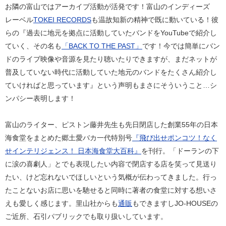
お隣の富山ではアーカイブ活動が活発です！富山のインディーズ
レーベル
TOKEI RECORDS
も温故知新の精神で既に動いている！彼
らの『過去に地元を拠点に活動していたバンドをYouTubeで紹介し
ていく、その名も
「BACK TO THE PAST」
です！今では簡単にバン
ドのライブ映像や音源を見たり聴いたりできますが、まだネットが
普及していない時代に活動していた地元のバンドをたくさん紹介し
ていければと思っています』という声明もまさにそういうこと…シ
ンパシー表明します！
富山のライター、ピストン藤井先生も先日閉店した創業55年の日本
海食堂をまとめた郷土愛バカ一代特別号
『飛び出せポンコツ！なく
せインテリジェンス！ 日本海食堂大百科』
を刊行。「ドーランの下
に涙の喜劇人」とでも表現したい内容で閉店する店を笑って見送り
たい、けど忘れないでほしいという気概が伝わってきました。行っ
たことないお店に思いを馳せると同時に著者の食堂に対する想いさ
えも愛しく感じます。里山社からも
通販
もできますしJO-HOUSEの
ご近所、石引パブリックでも取り扱いしています。