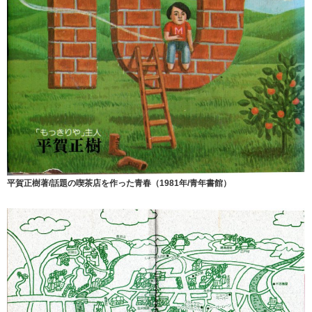
平賀正樹著/話題の喫茶店を作った青春（1981年/青年書館）