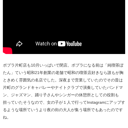
ポプラ片町店も10月いっぱいで閉店。ポプラになる前は「純喫茶ぼ
たん」ていう昭和21年創業の老舗で昭和の喫茶店好きなら誰もが胸
ときめく雰囲気の名店でした。深夜まで営業していたのでその昔は
片町のグランドキャバレーやナイトクラブで演奏していたバンドマ
ン、ジャズマン、踊り子さんやシンガーの休憩所としての役割も
担っていたそうなので、女の子が１人で行ってInstagramにアップす
るような場所ていうより夜の街の大人が集う場所でもあったのです
ね。