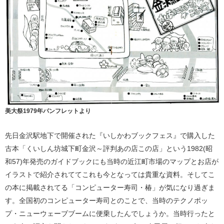
美大祭1979年パンフレットより
先日金沢駅地下で開催された『いしかわブックフェス』で購入した
古本「くいしん坊城下町金沢～評判あの店この店」という1982(昭
和57)年発売のガイドブックにも当時の近江町市場のマップとお店が
イラストで紹介されててこれも今となっては貴重な資料。そしてこ
の本に掲載されてる「コンピューター寿司・椿」が気になり過ぎま
す。全国初のコンピューター寿司とのことで、当時のテクノポッ
プ・ニューウェーブブームに便乗したんでしょうか。当時行ったと