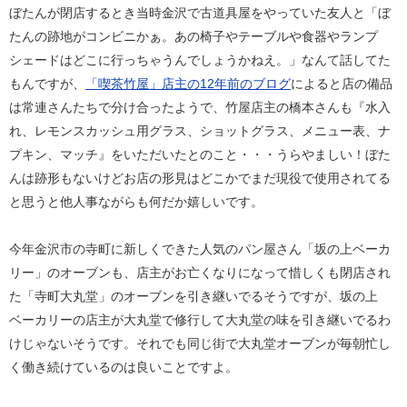
ぼたんが閉店するとき当時金沢で古道具屋をやっていた友人と「ぼ
たんの跡地がコンビニかぁ。あの椅子やテーブルや食器やランプ
シェードはどこに行っちゃうんでしょうかねえ。」なんて話してた
もんですが、
「喫茶竹屋」店主の12年前のブログ
によると店の備品
は常連さんたちで分け合ったようで、竹屋店主の橋本さんも『水入
れ、レモンスカッシュ用グラス、ショットグラス、メニュー表、ナ
プキン、マッチ』をいただいたとのこと・・・うらやましい！ぼた
んは跡形もないけどお店の形見はどこかでまだ現役で使用されてる
と思うと他人事ながらも何だか嬉しいです。
今年金沢市の寺町に新しくできた人気のパン屋さん「坂の上ベーカ
リー」のオーブンも、店主がお亡くなりになって惜しくも閉店され
た「寺町大丸堂」のオーブンを引き継いでるそうですが、坂の上
ベーカリーの店主が大丸堂で修行して大丸堂の味を引き継いでるわ
けじゃないそうです。それでも同じ街で大丸堂オーブンが毎朝忙し
く働き続けているのは良いことですよ。