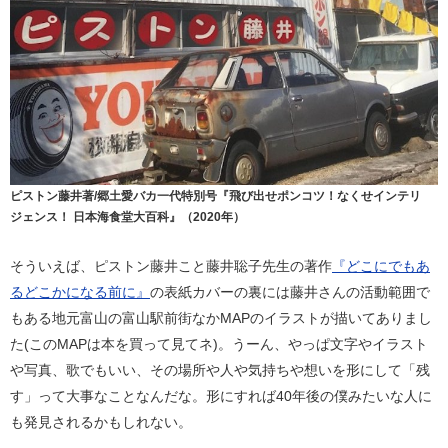
ピストン藤井著/郷土愛バカ一代特別号『飛び出せポンコツ！なくせインテリ
ジェンス！ 日本海食堂大百科』（2020年）
そういえば、ピストン藤井こと藤井聡子先生の著作
『どこにでもあ
るどこかになる前に』
の表紙カバーの裏には藤井さんの活動範囲で
もある地元富山の富山駅前街なかMAPのイラストが描いてありまし
た(このMAPは本を買って見てネ)。うーん、やっぱ文字やイラスト
や写真、歌でもいい、その場所や人や気持ちや想いを形にして「残
す」って大事なことなんだな。形にすれば40年後の僕みたいな人に
も発見されるかもしれない。