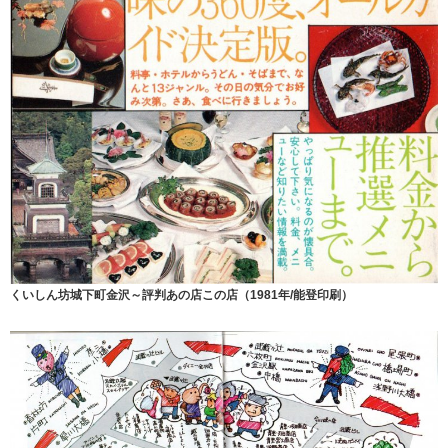
くいしん坊城下町金沢～評判あの店この店（1981年/能登印刷）