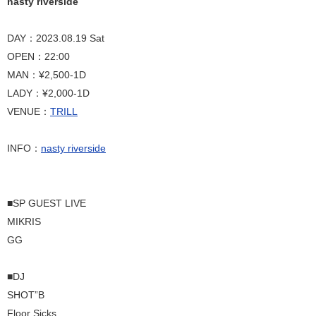
nasty riverside
DAY：2023.08.19 Sat
OPEN：22:00
MAN：¥2,500-1D
LADY：¥2,000-1D
VENUE：
TRILL
INFO：
nasty riverside
■SP GUEST LIVE
MIKRIS
GG
■DJ
SHOT”B
Floor Sicks