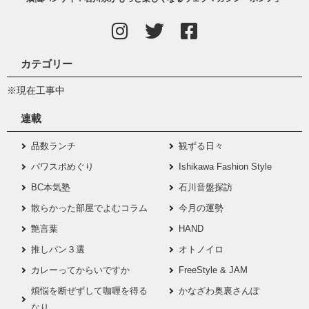
カテゴリー
※現在工事中
連載
品数ランチ
観ずる日々
パワスポめぐり
Ishikawa Fashion Style
BC本気塾
石川音盤探訪
散らかった部屋でよむコラム
今月の運勢
艶言葉
HAND
推しパン３選
オトノイロ
カレーってからいですか
FreeStyle & JAM
煩悩を断ぜずして咖喱を得る
かなざわ奥裏さんぽ
なり