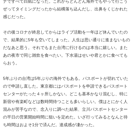
ナですべて白紙になった。これからどんどん海外でもやって行こう
ぜってタイミングだったから結構落ち込んだし、出鼻をくじかれた
感じだった。
その後コロナが終息してからはライブ活動を一年ほど休んでいたの
で、結果的に5年も空いてしまった。人生は思い通りに進まないもの
だなあと思う。それでもまた台湾に行けるのは本当に嬉しい。また
あの夜市で同じ雑炊を食べたい。下水湯はせいや君とかに食べても
らおう。
5年ぶりの台湾は5年ぶりの海外でもある。パスポートが切れていた
ので申請し直した。東京都にはパスポートを申請できるパスポート
センターがたった４ヶ所しかない。どこも基本かなり混むし、特に
新宿や有楽町などは数時間待つことも多いらしい。僕はとにかく人
混みが苦手なので、念入りに調べた結果、立川パスポートセンター
の平日の営業開始時間に狙いを定めた。いざ行ってみるとなんと待
ち時間はおよそ1分で済んだ。達成感が凄かった。