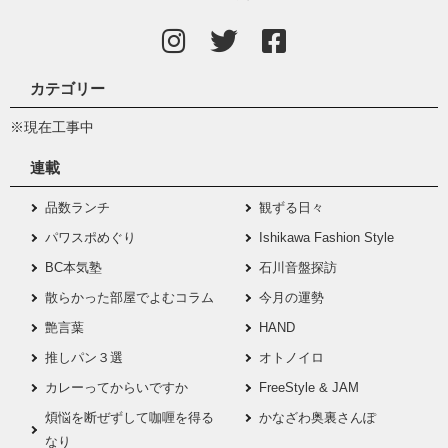
カテゴリー
※現在工事中
連載
品数ランチ
観ずる日々
パワスポめぐり
Ishikawa Fashion Style
BC本気塾
石川音盤探訪
散らかった部屋でよむコラム
今月の運勢
艶言葉
HAND
推しパン３選
オトノイロ
カレーってからいですか
FreeStyle & JAM
煩悩を断ぜずして咖喱を得る
かなざわ奥裏さんぽ
なり