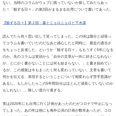
ない。当時のコラムがウェブに残っていないか探してみたらあっ
た！「観ずる日々」の第2回がまるまる台湾について書いてあった。
【観ずる日々】第２回：森とニョロニョロと下水湯
読んでたら色々思い出して笑ってしまった。この頃は随分と頑張っ
てコラムを書いていたのだなあと感心したと同時に、最近の適当さ
をちょっと反省した。というか「観ずる日々」ももうすぐ5年になる
のか。先のコラムは冒頭から「自分の文章が一向に好きになれない
が、とにかく書かないことには何も始まらない。」と書き始めてい
るが、この感覚は今もまったく何も変わっていない。文章を書いて
何かを伝える、表現するということについて相変わらず苦手意識が
あるし、もしかしたらこの5年間自分はほとんど成長していないのか
もしれない…。険しい道のり過ぎる。
実は2020年にも台湾に行く計画があったのだがコロナで中止になっ
てしまった。あの年は他にも海外公演の計画が数本あったが、コロ