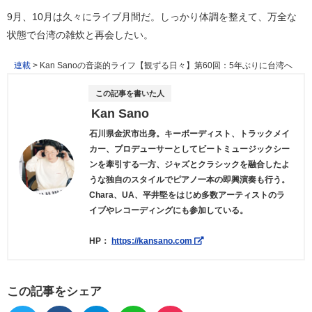
9月、10月は久々にライブ月間だ。しっかり体調を整えて、万全な
状態で台湾の雑炊と再会したい。
連載
>
Kan Sanoの音楽的ライフ【観ずる日々】第60回：5年ぶりに台湾へ
この記事を書いた人
Kan Sano
石川県金沢市出身。キーボーディスト、トラックメイ
カー、プロデューサーとしてビートミュージックシー
ンを牽引する一方、ジャズとクラシックを融合したよ
うな独自のスタイルでピアノ一本の即興演奏も行う。
Chara、UA、平井堅をはじめ多数アーティストのラ
イブやレコーディングにも参加している。
HP：
https://kansano.com
この記事をシェア