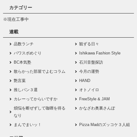
カテゴリー
※現在工事中
連載
品数ランチ
観ずる日々
パワスポめぐり
Ishikawa Fashion Style
BC本気塾
石川音盤探訪
散らかった部屋でよむコラム
今月の運勢
艶言葉
HAND
推しパン３選
オトノイロ
カレーってからいですか
FreeStyle & JAM
煩悩を断ぜずして咖喱を得る
かなざわ奥裏さんぽ
なり
まんでまいッ！
Pizza Madのズッコケ３人組