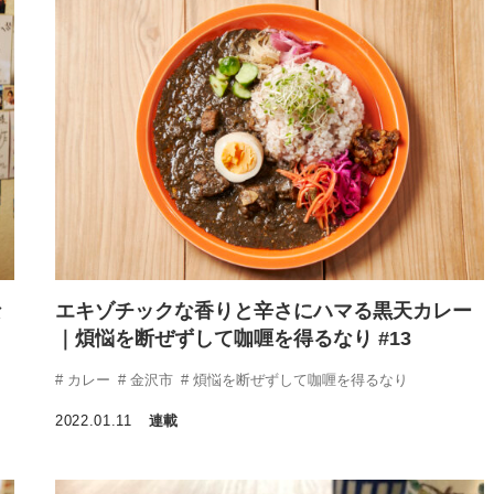
な
エキゾチックな香りと辛さにハマる黒天カレー
｜煩悩を断ぜずして咖喱を得るなり #13
カレー
金沢市
煩悩を断ぜずして咖喱を得るなり
2022.01.11
連載