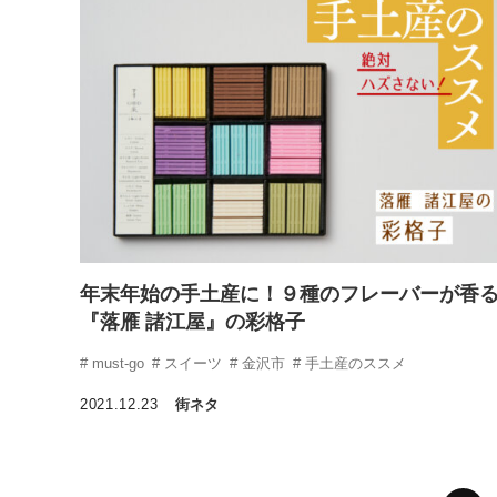
年末年始の手土産に！９種のフレーバーが香
『落雁 諸江屋』の彩格子
must-go
スイーツ
金沢市
手土産のススメ
2021.12.23
街ネタ