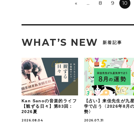
«
...
8
9
10
WHAT’S NEW
新着記事
Kan Sanoの音楽的ライフ
【占い】来佳先生が九
【観ずる日々】第83回：
学で占う〈2026年8月
2026夏
勢〉
2026.08.04
2026.07.31