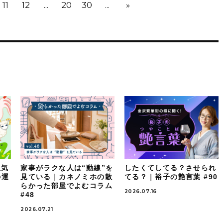
11
12
...
20
30
...
»
星気
家事がラクな人は“動線”を
したくてしてる？させられ
の運
見ている｜カネノミホの散
てる？｜裕子の艶言葉 #90
らかった部屋でよむコラム
2026.07.16
#48
2026.07.21