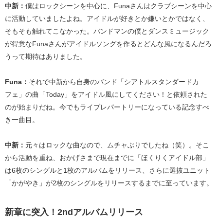
中新：
僕はロックシーンを中心に、Funaさんはクラブシーンを中心
に活動していましたよね。アイドルが好きとか嫌いとかではなく、
そもそも触れてこなかった。バンドマンの僕とダンスミュージック
が得意なFunaさんがアイドルソングを作るとどんな風になるんだろ
うって期待はありました。
Funa：
それで中新から自身のバンド「シアトルスタンダードカ
フェ」の曲「Today」をアイドル風にしてください！と依頼された
のが始まりだね。今でもライブレパートリーになっている記念すべ
き一曲目。
中新：
元々はロックな曲なので、ムチャぶりでしたね（笑）。そこ
から活動を重ね、おかげさまで現在までに「ほくりくアイドル部」
は6枚のシングルと1枚のアルバムをリリース、さらに選抜ユニット
「かがやき」が2枚のシングルをリリースするまでに至っています。
新章に突入！2ndアルバムリリース