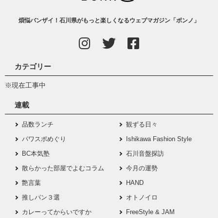
煩悩バンザイ！石川県がもっと楽しくなるウェブマガジン「ボンノ」
カテゴリー
※現在工事中
連載
品数ランチ
観ずる日々
パワスポめぐり
Ishikawa Fashion Style
BC本気塾
石川音盤探訪
散らかった部屋でよむコラム
今月の運勢
艶言葉
HAND
推しパン３選
オトノイロ
カレーってからいですか
FreeStyle & JAM