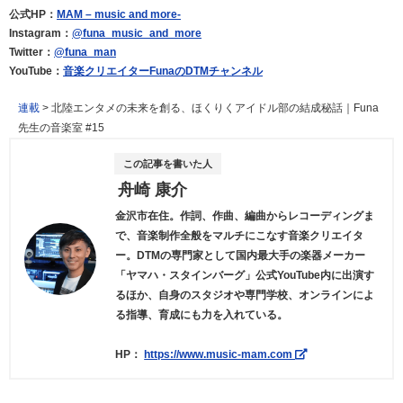
公式HP：
MAM – music and more-
Instagram：
@funa_music_and_more
Twitter：
@funa_man
YouTube：
音楽クリエイターFunaのDTMチャンネル
連載
>
北陸エンタメの未来を創る、ほくりくアイドル部の結成秘話｜Funa
先生の音楽室 #15
この記事を書いた人
舟崎 康介
金沢市在住。作詞、作曲、編曲からレコーディングま
で、音楽制作全般をマルチにこなす音楽クリエイタ
ー。DTMの専門家として国内最大手の楽器メーカー
「ヤマハ・スタインバーグ」公式YouTube内に出演す
るほか、自身のスタジオや専門学校、オンラインによ
る指導、育成にも力を入れている。
HP：
https://www.music-mam.com