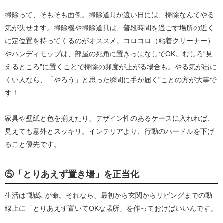
掃除って、そもそも面倒。掃除道具が遠い日には、掃除なんてやる
気が失せます。掃除機や掃除道具は、普段時間を過ごす場所の近く
に定位置を持ってくるのがオススメ。コロコロ（粘着クリーナー）
やハンディモップは、部屋の死角に置きっぱなしでOK。むしろ“見
えるところ”に置くことで掃除の頻度が上がる場合も。やる気が出に
くい人なら、「やろう」と思った瞬間に手が届く”ことの方が大事で
す！
家具や壁紙と色を揃えたり、デザイン性のあるケースに入れれば、
見えても意外とスッキリ。インテリアより、行動のハードルを下げ
ること優先です。
⑤「とりあえず置き場」を正当化
生活は“動線”が命。それなら、最初から玄関からリビングまでの動
線上に「とりあえず置いてOKな場所」を作っておけばいいんです。