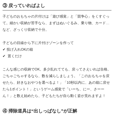
③ 戻っていればよし
子どものおもちゃの片付けは「遊び感覚」と「競争心」をくすぐっ
て。細かい収納が苦手なら、まずはぬいぐるみ、乗り物、カード…
など、ざっくり収納で十分。
子どもの目線から下に片付けゾーンを作って
✔︎ 投げ入れOKの箱
✔︎ 置くだけ
こんな感じの収納でOK。多少乱れてても、戻ってさえいれば合格。
ごちゃごちゃするなら、数を減らしましょう。「このおもちゃを戻
せたら、好きなおやつを選べるよ！」「10秒以内に、あの箱に戻せ
たら1ポイント！」というゲーム感覚で「いーち、にー、さーー
ん！」と数え始めたら、子どもたちが自ら動く姿が見れますよ！
④ 掃除道具は“出しっぱなし”が正解