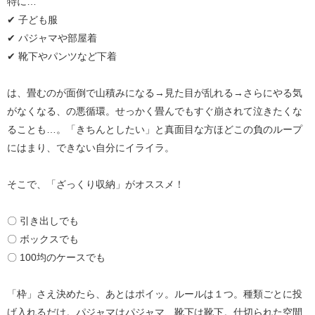
特に…
✔︎ 子ども服
✔︎ パジャマや部屋着
✔︎ 靴下やパンツなど下着
は、畳むのが面倒で山積みになる→見た目が乱れる→さらにやる気
がなくなる、の悪循環。せっかく畳んでもすぐ崩されて泣きたくな
ることも…。「きちんとしたい」と真面目な方ほどこの負のループ
にはまり、できない自分にイライラ。
そこで、「ざっくり収納」がオススメ！
〇 引き出しでも
〇 ボックスでも
〇 100均のケースでも
「枠」さえ決めたら、あとはポイッ。ルールは１つ。種類ごとに投
げ入れるだけ。パジャマはパジャマ、靴下は靴下。仕切られた空間