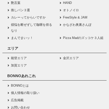
艶言葉
HAND
推しパン３選
オトノイロ
カレーってからいですか
FreeStyle & JAM
煩悩を断ぜずして咖喱を得る
かなざわ奥裏さんぽ
なり
まんでまいッ！
Pizza Madのズッコケ３人組
エリア
能登エリア
金沢エリア
加賀エリア
BONNOあれこれ
BONNOとは
個人情報の取り扱い
広告掲載
お問い合わせ