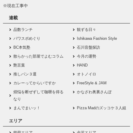
※現在工事中
連載
品数ランチ
観ずる日々
パワスポめぐり
Ishikawa Fashion Style
BC本気塾
石川音盤探訪
散らかった部屋でよむコラム
今月の運勢
艶言葉
HAND
推しパン３選
オトノイロ
カレーってからいですか
FreeStyle & JAM
煩悩を断ぜずして咖喱を得る
かなざわ奥裏さんぽ
なり
まんでまいッ！
Pizza Madのズッコケ３人組
エリア
能登エリア
金沢エリア