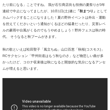
たり前になる」ことですね。 我が石引商店街も恒例の夏祭りが3年
連続で中止になってましたが、10月1日(土)遂に
「秋まつり」
として
カムバックすることになりました！夏の野外イベントは外出・運動
を控えてくださいという通知がくるほどの猛暑だったり、災害レベ
ルの豪雨や台風がくるのでもうやめましょう！野外フェスは秋の時
代。 そうなると秋ブームがきます。
秋の歌といえば松田聖子「風立ちぬ」山口百恵「秋桜(コスモス)」
RCサクセション「甲州街道はもう秋なのさ」など物悲しい曲が多
かったけど、コロナ収束後は秋になると開放的な気分になるアンセ
ムが増えると思います。