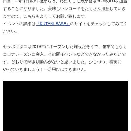
日目、23日(日)の午後からは、わたくしモカが会場BGMのDJを担当
することになりました。美味しいレコードをたくさん用意していき
ますので、こちらもよろしくお願い致します。
イベントの詳細は
『KUTANI BASE』
のサイトをチェックしてみてく
ださい。
セラボクタニは2019年にオープンした施設だそうで、創業間もなく
コロナシーズンに突入。その間イベントなどできなかったみたいで
す。どおりで聞き馴染みがないと思いました。少しづつ、着実に
やっていきましょう！一足飛びはできません。