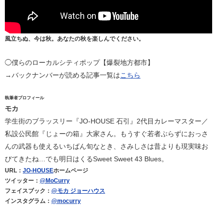
風立ちぬ、今は秋。あなたの秋を楽しんでください。
◯僕らのローカルシティポップ【爆裂地方都市】
→バックナンバーが読める記事一覧は
こちら
執筆者プロフィール
モカ
学生街のブラッスリー『JO-HOUSE 石引』2代目カレーマスター／
私設公民館『じょーの箱』大家さん。もうすぐ若者ぶらずにおっさ
んの武器も使えるいちばん旬なとき、さみしさは昔よりも現実味お
びてきたね…でも明日はくるSweet Sweet 43 Blues。
URL：
JO-HOUSE
ホームページ
ツイッター：
@MoCurry
フェイスブック：
@モカ ジョーハウス
インスタグラム：
@mocurry