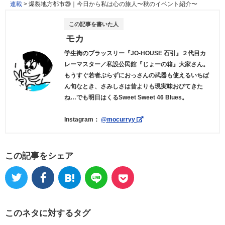
連載
>
爆裂地方都市⑳｜今日から私は心の旅人〜秋のイベント紹介〜
この記事を書いた人
モカ
学生街のブラッスリー『JO-HOUSE 石引』２代目カ
レーマスター／私設公民館『じょーの箱』大家さん。
もうすぐ若者ぶらずにおっさんの武器も使えるいちば
ん旬なとき、さみしさは昔よりも現実味おびてきた
ね…でも明日はくるSweet Sweet 46 Blues。
Instagram：
@mocurryy
この記事をシェア
このネタに対するタグ