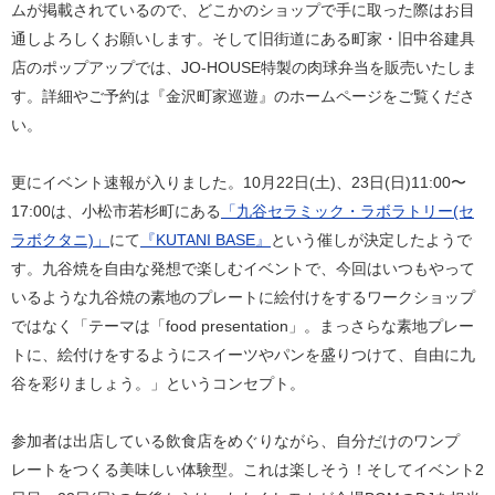
ムが掲載されているので、どこかのショップで手に取った際はお目
通しよろしくお願いします。そして旧街道にある町家・旧中谷建具
店のポップアップでは、JO-HOUSE特製の肉球弁当を販売いたしま
す。詳細やご予約は『金沢町家巡遊』のホームページをご覧くださ
い。
更にイベント速報が入りました。10月22日(土)、23日(日)11:00〜
17:00は、小松市若杉町にある
「九谷セラミック・ラボラトリー(セ
ラボクタニ)」
にて
『KUTANI BASE』
という催しが決定したようで
す。九谷焼を自由な発想で楽しむイベントで、今回はいつもやって
いるような九谷焼の素地のプレートに絵付けをするワークショップ
ではなく「テーマは「food presentation」。まっさらな素地プレー
トに、絵付けをするようにスイーツやパンを盛りつけて、自由に九
谷を彩りましょう。」というコンセプト。
参加者は出店している飲食店をめぐりながら、自分だけのワンプ
レートをつくる美味しい体験型。これは楽しそう！そしてイベント2