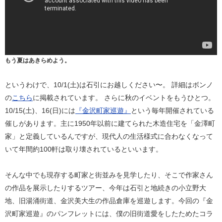
もう夏はあきらめよう。
というわけで、10/1(土)は石引にお越しください〜。 詳細はボンノ
の
こちら
に掲載されています。 さらに秋のイベントをもうひとつ。
10/15(土)、16(日)には
『金沢町家巡遊』
という毎年開催されている
催しがあります。主に1950年以前に建てられた木造住宅を「金澤町
家」と定義しているんですが、現代人の生活様式に合わなくなって
いて年間約100軒は取り壊されているといいます。
そんな中でも現存する町家と街並みを見学したり、そこで作家さん
の作品を展示したりするツアー、今年は石引と地続きの小立野大
地、旧湯涌街道、金沢美大生の作品倉庫を巡遊します。今回の『金
沢町家巡遊』のパンフレットには、僕の旧街道愛をしたためたコラ