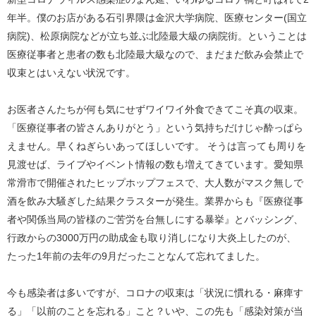
年半。僕のお店がある石引界隈は金沢大学病院、医療センター(国立
病院)、松原病院などが立ち並ぶ北陸最大級の病院街。ということは
医療従事者と患者の数も北陸最大級なので、まだまだ飲み会禁止で
収束とはいえない状況です。
お医者さんたちが何も気にせずワイワイ外食できてこそ真の収束。
「医療従事者の皆さんありがとう」という気持ちだけじゃ酔っぱら
えません。早くねぎらいあってほしいです。 そうは言っても周りを
見渡せば、ライブやイベント情報の数も増えてきています。愛知県
常滑市で開催されたヒップホップフェスで、大人数がマスク無しで
酒を飲み大騒ぎした結果クラスターが発生。業界からも『医療従事
者や関係当局の皆様のご苦労を台無しにする暴挙』とバッシング、
行政からの3000万円の助成金も取り消しになり大炎上したのが、
たった1年前の去年の9月だったことなんて忘れてました。
今も感染者は多いですが、コロナの収束は「状況に慣れる・麻痺す
る」「以前のことを忘れる」こと？いや、この先も「感染対策が当