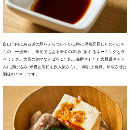
白山市内にある道の駅をぶらついている時に偶然発見したのがこち
らの〈一滴辛〉。辛党でもある筆者の琴線に触れるネーミングとラ
ベリング。大量の剣崎なんばを１年以上発酵させた丸大豆醤油もろ
みに漬け込み､米糀と酒粕を投入後さらに１年以上発酵、熟成させた
調味料だそうです。