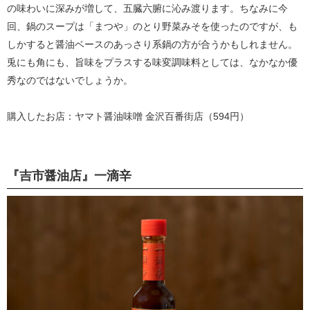
の味わいに深みが増して、五臓六腑に沁み渡ります。ちなみに今
回、鍋のスープは「まつや」のとり野菜みそを使ったのですが、も
しかすると醤油ベースのあっさり系鍋の方が合うかもしれません。
兎にも角にも、旨味をプラスする味変調味料としては、なかなか優
秀なのではないでしょうか。
購入したお店：ヤマト醤油味噌 金沢百番街店（594円）
『吉市醤油店』一滴辛