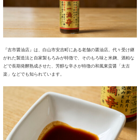
『吉市醤油店』は、白山市安吉町にある老舗の醤油店。代々受け継
がれた製造法と自家製もろみが特徴で、そのもろ味と米麹、酒粕な
どで長期発酵熟成させた、芳醇な辛さが特徴の和風東蛮醤「太古
楽」などでも知られています。