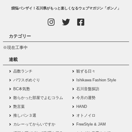
煩悩バンザイ！石川県がもっと楽しくなるウェブマガジン「ボンノ」
カテゴリー
※現在工事中
連載
品数ランチ
観ずる日々
パワスポめぐり
Ishikawa Fashion Style
BC本気塾
石川音盤探訪
散らかった部屋でよむコラム
今月の運勢
艶言葉
HAND
推しパン３選
オトノイロ
カレーってからいですか
FreeStyle & JAM