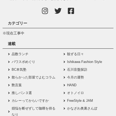
カテゴリー
※現在工事中
連載
品数ランチ
観ずる日々
パワスポめぐり
Ishikawa Fashion Style
BC本気塾
石川音盤探訪
散らかった部屋でよむコラム
今月の運勢
艶言葉
HAND
推しパン３選
オトノイロ
カレーってからいですか
FreeStyle & JAM
煩悩を断ぜずして咖喱を得る
かなざわ奥裏さんぽ
なり