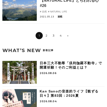
【NATURAL LIFE】とらわれる心
#26
自然
NATURAL LIFE
2021.05.13
連載
1
2
3
4
»
WHAT’S NEW
新着記事
日本三大不動尊「倶利伽羅不動寺」で
開運祈願！そのご利益とは？
2026.08.06
Kan Sanoの音楽的ライフ【観ずる
日々】第83回：2026夏
2026.08.04